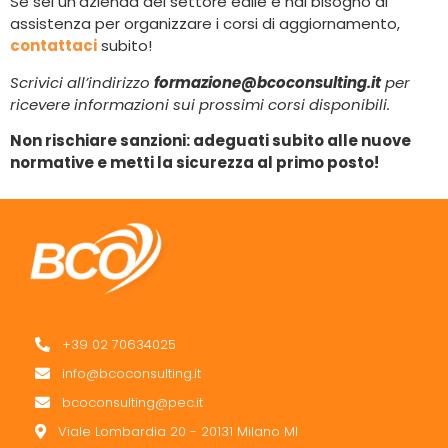
Se sei un’azienda del settore edile e hai bisogno di
assistenza per organizzare i corsi di aggiornamento,
contattaci
subito!
Scrivici all’indirizzo
formazione@bcoconsulting.it
per
ricevere informazioni sui prossimi corsi disponibili.
Non rischiare sanzioni: adeguati subito alle nuove
normative e metti la sicurezza al primo posto!
+39 02 70634025
info@bcoconsulting.it
bcoconsulting@pec.it
Viale Lombardia 20 - 20131 Milano MI