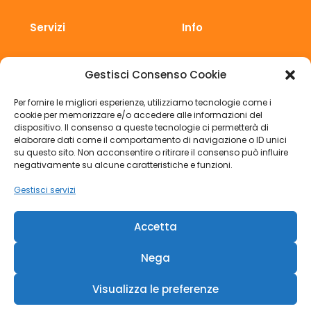
Servizi
Info
Sicurezza
Chi siamo
Gestisci Consenso Cookie
Corsi di formazione
Clienti
Per fornire le migliori esperienze, utilizziamo tecnologie come i
Privacy
Contatti
cookie per memorizzare e/o accedere alle informazioni del
dispositivo. Il consenso a queste tecnologie ci permetterà di
Medicina del lavoro
BLOG
elaborare dati come il comportamento di navigazione o ID unici
su questo sito. Non acconsentire o ritirare il consenso può influire
Consulenza
negativamente su alcune caratteristiche e funzioni.
Gestisci servizi
Termini e condizioni
Privacy policy
Accetta
Cookie Policy
Nega
Visualizza le preferenze