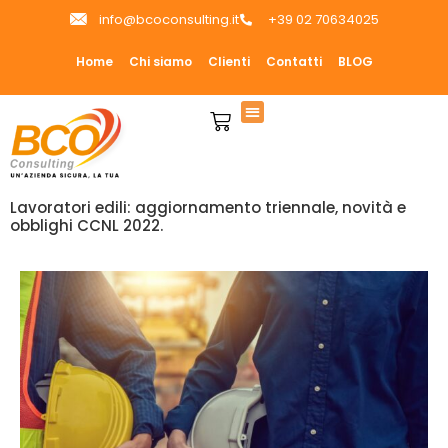
info@bcoconsulting.it
+39 02 70634025
Home
Chi siamo
Clienti
Contatti
BLOG
Lavoratori edili: aggiornamento triennale, novità e
obblighi CCNL 2022.