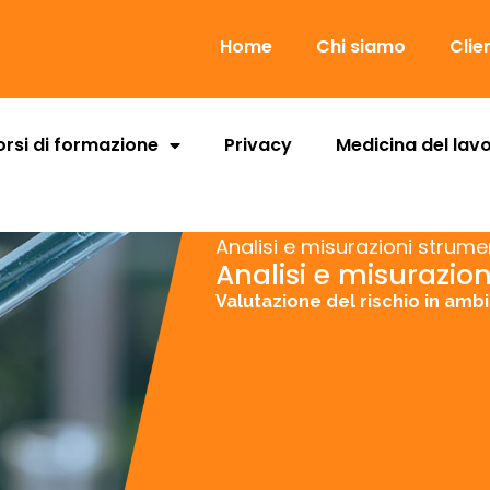
Home
Chi siamo
Clie
rsi di formazione
Privacy
Medicina del lav
Analisi e misurazioni strume
Analisi e misurazio
Valutazione del rischio in ambit