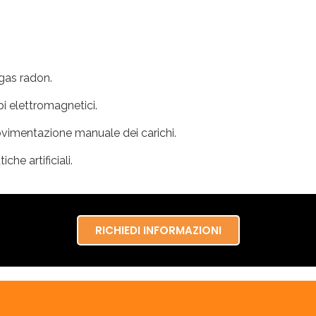
gas radon.
pi elettromagnetici.
movimentazione manuale dei carichi.
che artificiali.
RICHIEDI INFORMAZIONI