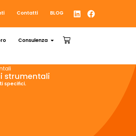
nti
Contatti
BLOG
oro
Consulenza
ntali
ni strumentali
i specifici.