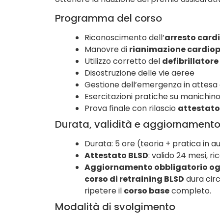
Programma del corso
Riconoscimento dell’
arresto card
Manovre di
rianimazione cardio
Utilizzo corretto del
defibrillator
Disostruzione delle vie aeree
Gestione dell’emergenza in attesa 
Esercitazioni pratiche su manichin
Prova finale con rilascio
attestato
Durata, validità e aggiornament
Durata: 5 ore (teoria + pratica in a
Attestato BLSD
: valido 24 mesi, r
Aggiornamento obbligatorio og
corso di retraining BLSD
dura circ
ripetere il
corso base
completo.
Modalità di svolgimento