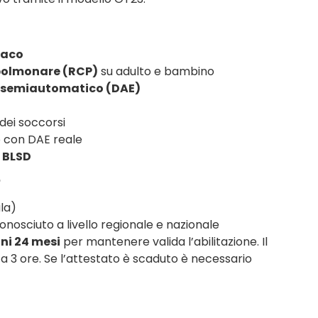
iaco
polmonare (RCP)
su adulto e bambino
e semiautomatico (DAE)
dei soccorsi
o con DAE reale
 BLSD
o
ula)
iconosciuto a livello regionale e nazionale
ni 24 mesi
per mantenere valida l’abilitazione. Il
a 3 ore. Se l’attestato è scaduto è necessario