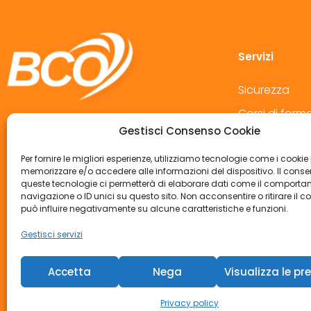
Servizi
Sicurezza
Corsi di form
+39 02 70634025
Gestisci Consenso Cookie
Privacy
info@bcoconsulting.it
Per fornire le migliori esperienze, utilizziamo tecnologie come i cookie
Medicina del 
bcoconsulting@pec.it
memorizzare e/o accedere alle informazioni del dispositivo. Il cons
Consulenza
queste tecnologie ci permetterà di elaborare dati come il comporta
Viale Lombardia 20 - 20131 Milano MI
navigazione o ID unici su questo sito. Non acconsentire o ritirare il 
può influire negativamente su alcune caratteristiche e funzioni.
Gestisci servizi
Accetta
Nega
Visualizza le pr
Privacy policy