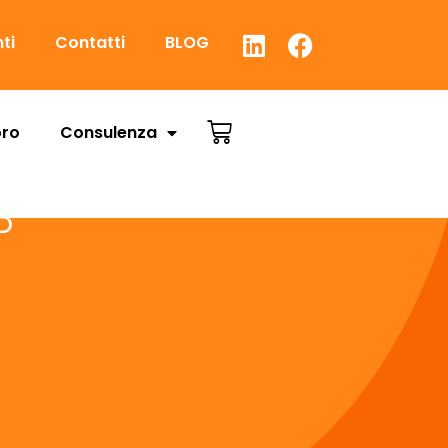
nti
Contatti
BLOG
oro
Consulenza
D