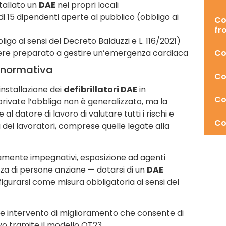
tallato un
DAE
nei propri locali
i 15 dipendenti aperte al pubblico (obbligo ai
Co
fro
igo ai sensi del Decreto Balduzzi e L. 116/2021)
sere preparato a gestire un’emergenza cardiaca
Co
a normativa
Co
installazione dei
defibrillatori DAE
in
Co
private l’obbligo non è generalizzato, ma la
al datore di lavoro di valutare tutti i rischi e
Co
 dei lavoratori, comprese quelle legate alla
sicamente impegnativi, esposizione ad agenti
za di persone anziane — dotarsi di un
DAE
igurarsi come misura obbligatoria ai sensi del
 intervento di miglioramento che consente di
vo tramite il modello OT23.