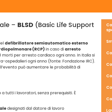
dale –
BLSD
(Basic Life Support
Co
sp
Sm
del
defibrillatore semiautomatico esterno
rdiopolmonare (RCP)
in caso di
arresto
Co
000 morti per arresto cardiaco ogni anno. In Italia si
tra-ospedalieri ogni anno (fonte: Fondazione IRC).
Co
ll’evento può aumentare le probabilità di
Co
Co
a tutti i lavoratori, senza prerequisiti. È
Co
ale
designati dal datore di lavoro
La