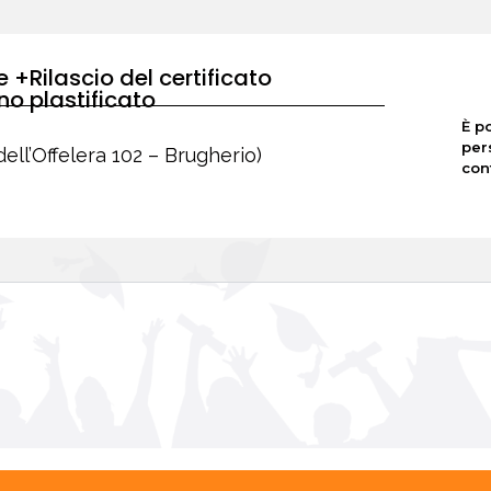
e +Rilascio del certificato
o plastificato
È p
per
dell’Offelera 102 – Brugherio)
con