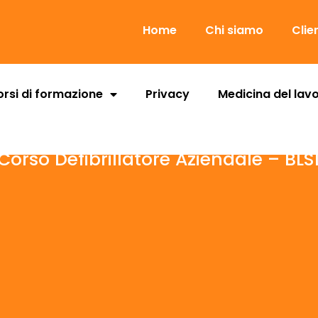
Home
Chi siamo
Clie
rsi di formazione
Privacy
Medicina del lav
Corso Defibrillatore Aziendale – BLS