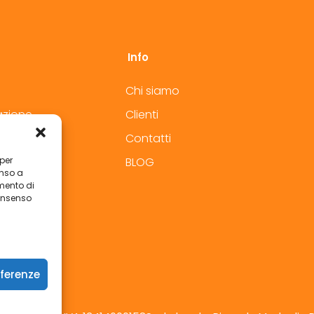
Info
Chi siamo
azione
Clienti
Contatti
 per
lavoro
BLOG
enso a
mento di
consenso
eferenze