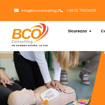
info@bcoconsulting.it
+39 02 70634025
Sicurezza
Co