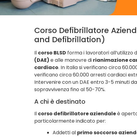
Corso Defibrillatore Azien
and Defibrillation)
Il
corso BLSD
forma i lavoratori all’utilizzo 
(DAE)
e alle manovre di
rianimazione ca
cardiaco
. In Italia si verificano circa 60.
verificano circa 60.000 arresti cardiaci ex
Intervenire con un DAE entro 3-5 minuti da
sopravvivenza fino al 50-70%.
A chi è destinato
Il
corso defibrillatore aziendale
è aperto 
particolarmente indicato per:
Addetti al
primo soccorso aziend