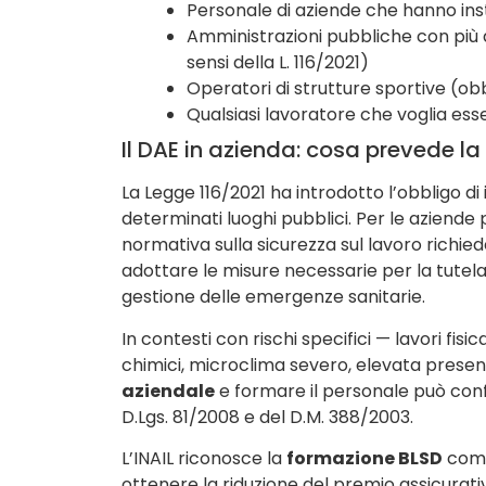
Personale di aziende che hanno ins
Amministrazioni pubbliche con più d
sensi della L. 116/2021)
Operatori di strutture sportive (obbl
Qualsiasi lavoratore che voglia es
Il DAE in azienda: cosa prevede l
La Legge 116/2021 ha introdotto l’obbligo di 
determinati luoghi pubblici. Per le aziende 
normativa sulla sicurezza sul lavoro richiede 
adottare le misure necessarie per la tutela
gestione delle emergenze sanitarie.
In contesti con rischi specifici — lavori fi
chimici, microclima severo, elevata presen
aziendale
e formare il personale può conf
D.Lgs. 81/2008 e del D.M. 388/2003.
L’INAIL riconosce la
formazione BLSD
come
ottenere la riduzione del premio assicurati