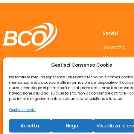
Servizi
Sicurezza
Corsi di form
+39 02 70634025
Gestisci Consenso Cookie
Privacy
info@bcoconsulting.it
Medicina del 
Per fornire le migliori esperienze, utilizziamo tecnologie come i cookie
bcoconsulting@pec.it
memorizzare e/o accedere alle informazioni del dispositivo. Il cons
Consulenza
queste tecnologie ci permetterà di elaborare dati come il comporta
Viale Lombardia 20 - 20131 Milano MI
navigazione o ID unici su questo sito. Non acconsentire o ritirare il 
può influire negativamente su alcune caratteristiche e funzioni.
Gestisci servizi
Accetta
Nega
Visualizza le pr