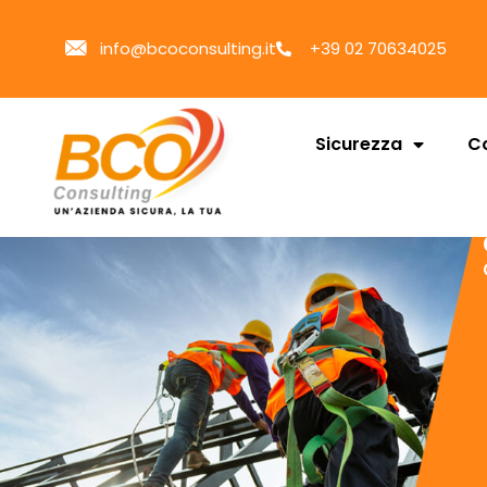
info@bcoconsulting.it
+39 02 70634025
Sicurezza
Co