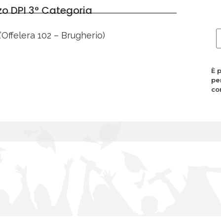
zzo DPI 3° Categoria
’Offelera 102 – Brugherio)
È 
pe
co