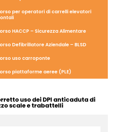
orso per operatori di carrelli elevatori
rontali
orso HACCP – Sicurezza Alimentare
orso Defibrillatore Aziendale – BLSD
orso uso carroponte
orso piattaforme aeree (PLE)
orretto uso dei DPI anticaduta di
zzo scale e trabattelli