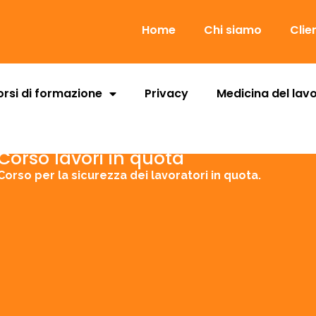
Home
Chi siamo
Clie
rsi di formazione
Privacy
Medicina del lav
Corso lavori in quota
Corso per la sicurezza dei lavoratori in quota.