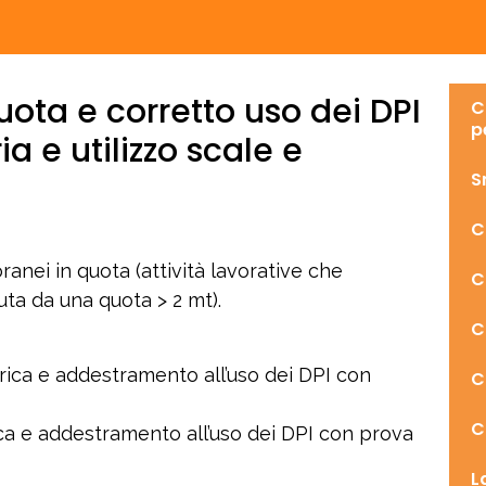
uota e corretto uso dei DPI
C
p
a e utilizzo scale e
S
C
ranei in quota (attività lavorative che
C
uta da una quota > 2 mt).
C
rica e addestramento all’uso dei DPI con
C
C
ica e addestramento all’uso dei DPI con prova
L