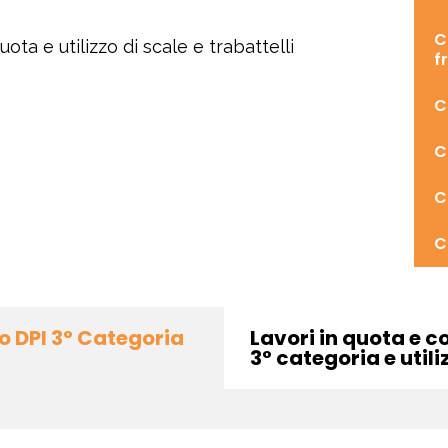
C
uota e utilizzo di scale e trabattelli
f
C
C
C
C
zo DPI 3° Categoria
Lavori in quota e c
3° categoria e utili