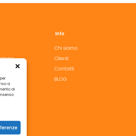
Info
Chi siamo
azione
Clienti
Contatti
lavoro
BLOG
 per
enso a
mento di
consenso
eferenze