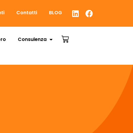
nti
Contatti
BLOG
oro
Consulenza