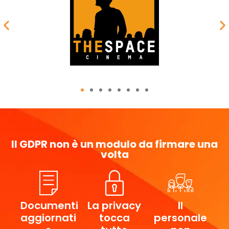
Il GDPR non è un modulo da firmare una
volta
Documenti
La privacy
Il
aggiornati
tocca
personale