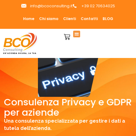
info@bcoconsulting.it
+39 02 70634025
Home
Chi siamo
Clienti
Contatti
BLOG
Consulenza Privacy e GDPR
per aziende​
Una consulenza specializzata per gestire i dati a
tutela dell’azienda.