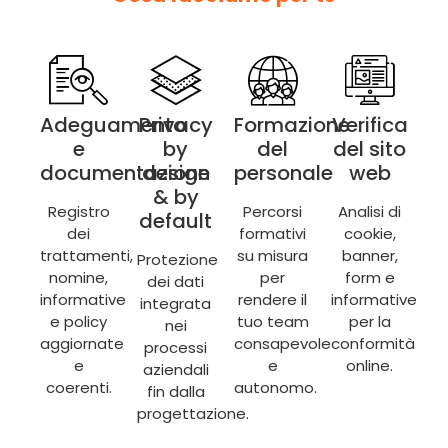
Adeguamento
Privacy
Formazione
Verifica
e
by
del
del sito
documentazione
design
personale
web
& by
Registro
Percorsi
Analisi di
default
dei
formativi
cookie,
trattamenti,
su misura
banner,
Protezione
nomine,
per
form e
dei dati
informative
rendere il
informative
integrata
e policy
tuo team
per la
nei
aggiornate
consapevole
conformità
processi
e
e
online.
aziendali
coerenti.
autonomo.
fin dalla
progettazione.