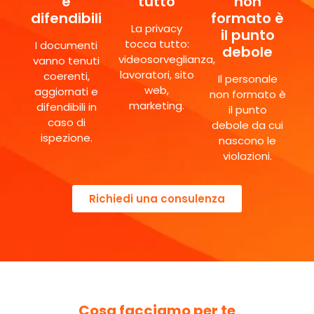
e
tutto
non
difendibili
formato è
La privacy
il punto
tocca tutto:
I documenti
debole
videosorveglianza,
vanno tenuti
lavoratori, sito
coerenti,
Il personale
web,
aggiornati e
non formato è
marketing.
difendibili in
il punto
caso di
debole da cui
ispezione.
nascono le
violazioni.
Richiedi una consulenza
Cosa facciamo per te