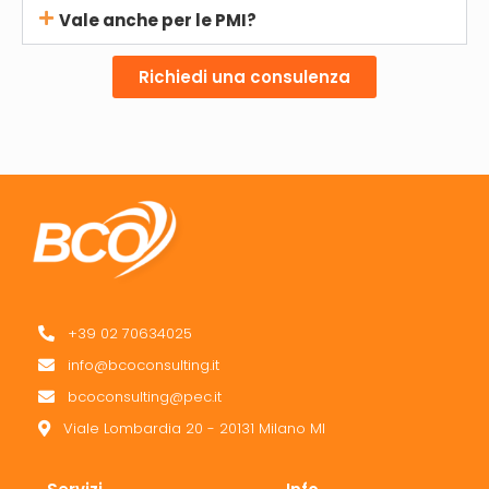
Vale anche per le PMI?
Richiedi una consulenza
+39 02 70634025
info@bcoconsulting.it
bcoconsulting@pec.it
Viale Lombardia 20 - 20131 Milano MI