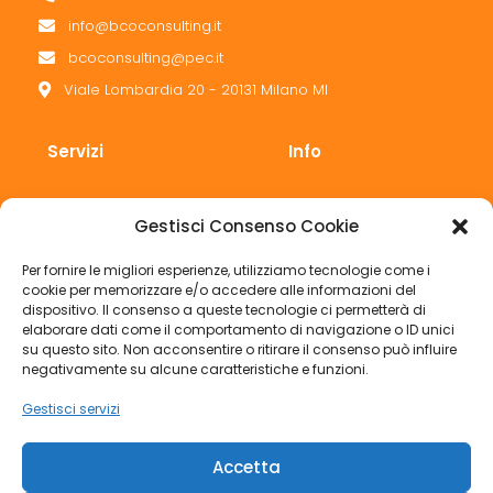
info@bcoconsulting.it
bcoconsulting@pec.it
Viale Lombardia 20 - 20131 Milano MI
Servizi
Info
Sicurezza
Chi siamo
Gestisci Consenso Cookie
Corsi di formazione
Clienti
Per fornire le migliori esperienze, utilizziamo tecnologie come i
Privacy
Contatti
cookie per memorizzare e/o accedere alle informazioni del
dispositivo. Il consenso a queste tecnologie ci permetterà di
Medicina del lavoro
BLOG
elaborare dati come il comportamento di navigazione o ID unici
su questo sito. Non acconsentire o ritirare il consenso può influire
Consulenza
negativamente su alcune caratteristiche e funzioni.
Gestisci servizi
Termini e condizioni
Privacy policy
Accetta