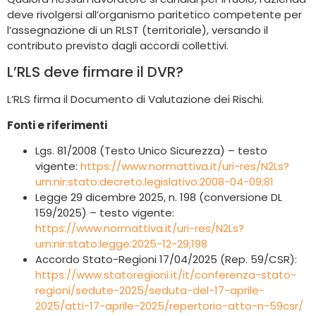
deve rivolgersi all’organismo paritetico competente per
l’assegnazione di un RLST (territoriale), versando il
contributo previsto dagli accordi collettivi.
L’RLS deve firmare il DVR?
L’RLS firma il Documento di Valutazione dei Rischi.
Fonti e riferimenti
Lgs. 81/2008 (Testo Unico Sicurezza) – testo
vigente:
https://www.normattiva.it/uri-res/N2Ls?
urn:nir:stato:decreto.legislativo:2008-04-09;81
Legge 29 dicembre 2025, n. 198 (conversione DL
159/2025) – testo vigente:
https://www.normattiva.it/uri-res/N2Ls?
urn:nir:stato:legge:2025-12-29;198
Accordo Stato-Regioni 17/04/2025 (Rep. 59/CSR):
https://www.statoregioni.it/it/conferenza-stato-
regioni/sedute-2025/seduta-del-17-aprile-
2025/atti-17-aprile-2025/repertorio-atto-n-59csr/