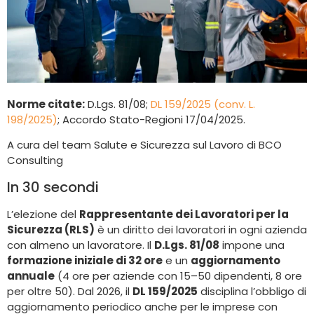
Norme citate:
D.Lgs. 81/08;
DL 159/2025 (conv. L.
198/2025)
; Accordo Stato-Regioni 17/04/2025.
A cura del team Salute e Sicurezza sul Lavoro di BCO
Consulting
In 30 secondi
L’elezione del
Rappresentante dei Lavoratori per la
Sicurezza (RLS)
è un diritto dei lavoratori in ogni azienda
con almeno un lavoratore. Il
D.Lgs. 81/08
impone una
formazione iniziale di 32 ore
e un
aggiornamento
annuale
(4 ore per aziende con 15–50 dipendenti, 8 ore
per oltre 50). Dal 2026, il
DL 159/2025
disciplina l’obbligo di
aggiornamento periodico anche per le imprese con