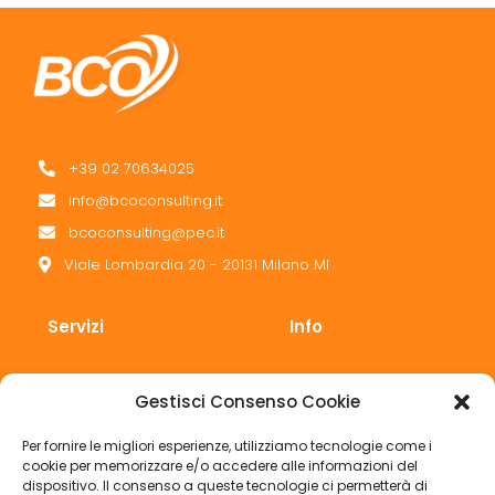
+39 02 70634025
info@bcoconsulting.it
bcoconsulting@pec.it
Viale Lombardia 20 - 20131 Milano MI
Servizi
Info
Sicurezza
Chi siamo
Gestisci Consenso Cookie
Corsi di formazione
Clienti
Per fornire le migliori esperienze, utilizziamo tecnologie come i
Privacy
Contatti
cookie per memorizzare e/o accedere alle informazioni del
dispositivo. Il consenso a queste tecnologie ci permetterà di
Medicina del lavoro
BLOG