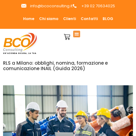
info@bcoconsulting.it
+39 02 70634025
Home
Chi siamo
Clienti
Contatti
BLOG
RLS a Milano: obblighi, nomina, formazione e
comunicazione INAIL (Guida 2026)